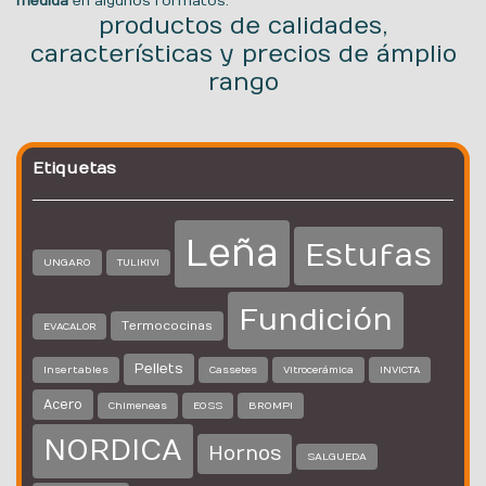
medida
en algunos formatos.
productos de calidades,
características y precios de ámplio
rango
Etiquetas
Leña
Estufas
UNGARO
TULIKIVI
Fundición
Termococinas
EVACALOR
Pellets
Insertables
Cassetes
Vitrocerámica
INVICTA
Acero
EOSS
BROMPI
Chimeneas
NORDICA
Hornos
SALGUEDA