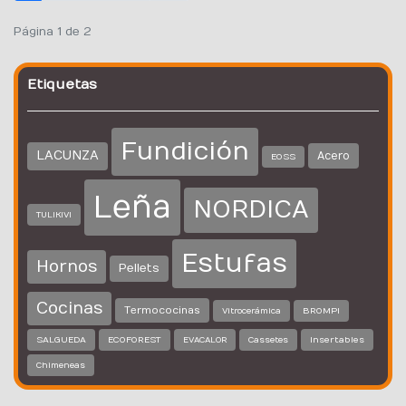
Página 1 de 2
Etiquetas
Fundición
LACUNZA
Acero
EOSS
Leña
NORDICA
TULIKIVI
Estufas
Hornos
Pellets
Cocinas
Termococinas
BROMPI
Vitrocerámica
SALGUEDA
ECOFOREST
Insertables
EVACALOR
Cassetes
Chimeneas