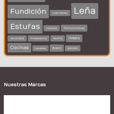
Leña
Fundición
Insertables
Estufas
Termococinas
UNGARO
Pellets
SALGUEDA
Vitrocerámica
INVICTA
Cocinas
Acero
BROMPI
Cassetes
Nuestras Marcas