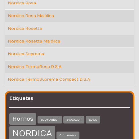
Nordica Rosa
Nordica Rosa Maiólica
Nordica Rosetta
Nordica Rosetta Maiólica
Nordica Suprema
Nordica TermoRosa D.S.A
Nordica TermoSuprema Compact D.S.A
Etiquetas
Hornos
ECOFOREST
EOSS
EVACALOR
NORDICA
Chimeneas