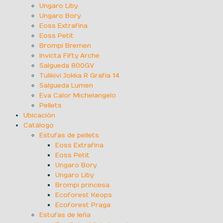
Ungaro Liby
Ungaro Bory
Eoss Extrafina
Eoss Petit
Brompi Bremen
Invicta Fifty Arche
Salgueda 800GV
Tulikivi Jokka R Grafia 14
Salgueda Lumen
Eva Calor Michelangelo
Pellets
Ubicación
Catálogo
Estufas de pellets
Eoss Extrafina
Eoss Petit
Ungaro Bory
Ungaro Liby
Brompi princesa
Ecoforest Keops
Ecoforest Praga
Estufas de leña